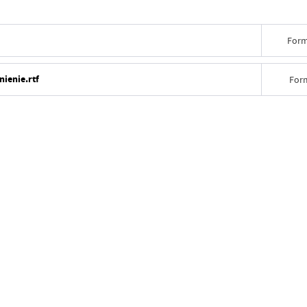
Form
nienie.rtf
For