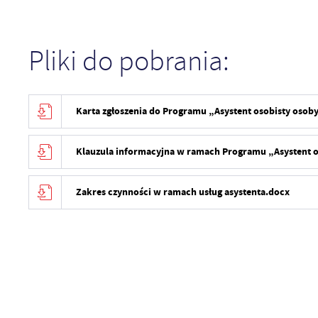
Pliki do pobrania:
Karta zgłoszenia do Programu „Asystent osobisty osob
Klauzula informacyjna w ramach Programu „Asystent o
Zakres czynności w ramach usług asystenta.docx