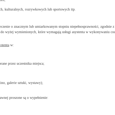
h, kulturalnych, rozrywkowych lub sportowych itp.
czenie o znacznym lub umiarkowanym stopniu niepełnosprawności, zgodnie z ust
e do wyżej wymienionych, które wymagają usługi asystenta w wykonywaniu co
stenta
w:
ane przez uczestnika miejsca;
ino, galerie sztuki, wystawy);
awnej proszone są o wypełnienie: