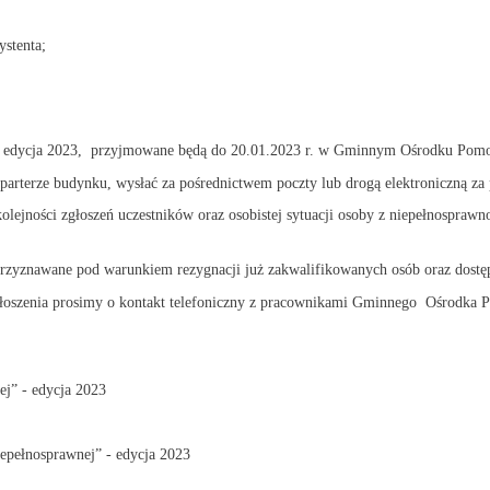
stenta;
– edycja 2023, przyjmowane będą do 20.01.2023 r. w Gminnym Ośrodku Pomocy
a parterze budynku, wysłać za pośrednictwem poczty lub drogą elektroniczną 
ejności zgłoszeń uczestników oraz osobistej sytuacji osoby z niepełnosprawn
ędą przyznawane pod warunkiem rezygnacji już zakwalifikowanych osób oraz do
głoszenia prosimy o kontakt telefoniczny z pracownikami Gminnego Ośrodka 
ej” - edycja 2023
epełnosprawnej” - edycja 2023