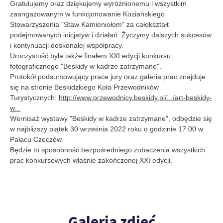
Gratulujemy oraz dziękujemy wyróżnionemu i wszystkim
zaangażowanym w funkcjonowanie Koziańskiego
Stowarzyszenia "Staw Kamieniołom" za całokształt
podejmowanych inicjatyw i działań. Życzymy dalszych sukcesów
i kontynuacji doskonałej współpracy.
Uroczystość była także finałem XXI edycji konkursu
fotograficznego "Beskidy w kadrze zatrzymane".
Protokół podsumowujący prace jury oraz galeria prac znajduje
się na stronie Beskidzkiego Koła Przewodników
Turystycznych:
http://www.przewodnicy.beskidy.pl/.../art-beskidy-
w...
Wernisaż wystawy "Beskidy w kadrze zatrzymane", odbędzie się
w najbliższy piątek 30 września 2022 roku o godzinie 17:00
w
Pałacu Czeczów.
Będzie to sposobność bezpośredniego zobaczenia wszystkich
prac konkursowych właśnie zakończonej XXI edycji.
Galeria zdjęć