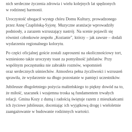
nich serdeczne życzenia zdrowia i wielu kolejnych lat spędzonych
w rodzinnej harmonii.
Uroczystość ubogacił występ chóru Domu Kultury, prowadzonego
przez Annę Czaplińską-Syjotę. Muzyczne aranżacje wprowadziły
podniosły, a zarazem wzruszający nastrój. Na scenie pojawili się
również członkowie zespołu „Kozianie”, którzy – jak zawsze – dodali
wydarzeniu regionalnego kolorytu.
Po części oficjalnej goście zostali zaproszeni na okolicznościowy tort,
wzniesiono także uroczysty toast za pomyślność jubilatów. Przy
wspólnym poczęstunku nie zabrakło rozmów, wspomnień
oraz serdecznych uśmiechów. Atmosfera pełna życzliwości i wzruszeń
sprawiła, że wydarzenie na długo pozostanie w pamięci uczestników.
Jubileusze długoletniego pożycia małżeńskiego to piękny dowód na to,
że miłość, szacunek i wzajemna troska są fundamentem trwałych
relacji. Gmina Kozy z dumą i radością świętuje razem z mieszkańcami
ich życiowe jubileusze, doceniając ich wyjątkową drogę i wieloletnie
zaangażowanie w budowanie rodzinnych wartości.