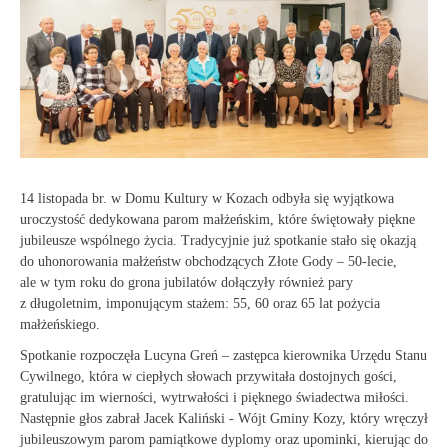
14 listopada br. w Domu Kultury w Kozach odbyła się wyjątkowa
uroczystość dedykowana parom małżeńskim, które świętowały piękne
jubileusze wspólnego życia. Tradycyjnie już spotkanie stało się okazją
do uhonorowania małżeństw obchodzących Złote Gody – 50-lecie,
ale w tym roku do grona jubilatów dołączyły również pary
z długoletnim, imponującym stażem: 55, 60 oraz 65 lat pożycia
małżeńskiego.
Spotkanie rozpoczęła Lucyna Greń – zastępca kierownika Urzędu Stanu
Cywilnego, która w ciepłych słowach przywitała dostojnych gości,
gratulując im wierności, wytrwałości i pięknego świadectwa miłości.
Następnie głos zabrał Jacek Kaliński - Wójt Gminy Kozy, który wręczył
jubileuszowym parom pamiątkowe dyplomy oraz upominki, kierując do