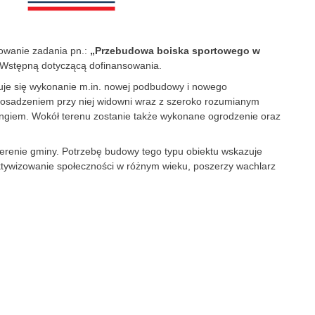
owanie zadania pn.:
„Przebudowa boiska sportowego w
ę Wstępną dotyczącą dofinansowania.
duje się wykonanie m.in. nowej podbudowy i nowego
 i osadzeniem przy niej widowni wraz z szeroko rozumianym
ringiem. Wokół terenu zostanie także wykonane ogrodzenie oraz
terenie gminy. Potrzebę budowy tego typu obiektu wskazuje
aktywizowanie społeczności w różnym wieku, poszerzy wachlarz