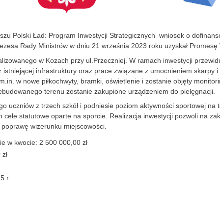
u Polski Ład: Program Inwestycji Strategicznych wniosek o dofinans
Prezesa Rady Ministrów w dniu 21 września 2023 roku uzyskał Promes
alizowanego w Kozach przy ul.Przeczniej. W ramach inwestycji przewi
z istniejącej infrastruktury oraz prace związane z umocnieniem skarpy
n. w nowe piłkochwyty, bramki, oświetlenie i zostanie objęty monito
zebudowanego terenu zostanie zakupione urządzeniem do pielęgnacji.
o uczniów z trzech szkół i podniesie poziom aktywności sportowej na 
 cele statutowe oparte na sporcie. Realizacja inwestycji pozwoli na z
a poprawę wizerunku miejscowości.
e w kwocie: 2 500 000,00 zł
 zł
5 r.