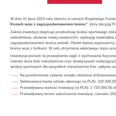
W dniu 31 lipca 2023 roku złożono w ramach Rządowego Fundusz
Kozach wraz z zagospodarowaniem terenu”
, który decyzją 
Zakres inwestycji obejmuje przebudowę boiska sportowego zlok
odwodnienia, ułożenie nowej nawierzchni, utylizację materiałów 
zagospodarowaniem terenu wokoło. Obiekt będzie wyposażony m.i
bramy wraz z furtkami. W celu utrzymania właściwego stanu pr
Inwestycja pozwoli na prowadzenie zajęć z wychowania fizyczneg
również duża ilość mieszkańców oraz stowarzyszeń realizujących
atrakcji sportowych dla wszystkich mieszkańców Kóz, wpłynie n
Na przedmiotowe zadanie zostało udzielone dofinansowani
Deklarowana kwota udziału własnego (w PLN): 220 000,00
Przewidywana wartość Inwestycji (w PLN): 2 720 000,00 zł
Przewidywany termin zakończenia inwestycji: czerwiec 202