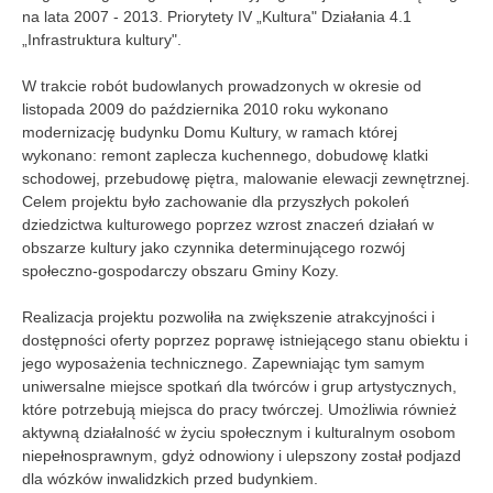
na lata 2007 - 2013. Priorytety IV „Kultura" Działania 4.1
„Infrastruktura kultury".
W trakcie robót budowlanych prowadzonych w okresie od
listopada 2009 do października 2010 roku wykonano
modernizację budynku Domu Kultury, w ramach której
wykonano: remont zaplecza kuchennego, dobudowę klatki
schodowej, przebudowę piętra, malowanie elewacji zewnętrznej.
Celem projektu było zachowanie dla przyszłych pokoleń
dziedzictwa kulturowego poprzez wzrost znaczeń działań w
obszarze kultury jako czynnika determinującego rozwój
społeczno-gospodarczy obszaru Gminy Kozy.
Realizacja projektu pozwoliła na zwiększenie atrakcyjności i
dostępności oferty poprzez poprawę istniejącego stanu obiektu i
jego wyposażenia technicznego. Zapewniając tym samym
uniwersalne miejsce spotkań dla twórców i grup artystycznych,
które potrzebują miejsca do pracy twórczej. Umożliwia również
aktywną działalność w życiu społecznym i kulturalnym osobom
niepełnosprawnym, gdyż odnowiony i ulepszony został podjazd
dla wózków inwalidzkich przed budynkiem.