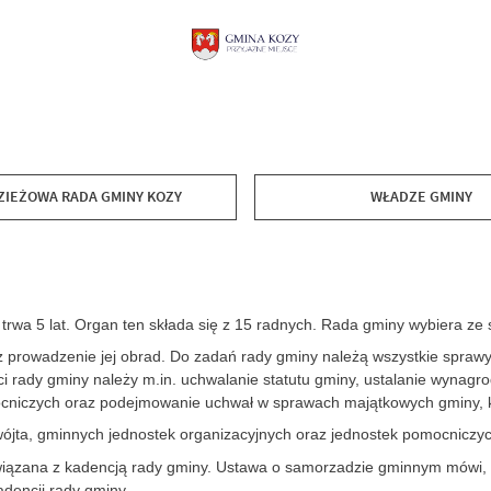
IEŻOWA RADA GMINY KOZY
WŁADZE GMINY
 trwa 5 lat. Organ ten składa się z 15 radnych. Rada gminy wybiera z
prowadzenie jej obrad. Do zadań rady gminy należą wszystkie sprawy p
ści rady gminy należy m.in. uchwalanie statutu gminy, ustalanie wyna
ocniczych oraz podejmowanie uchwał w sprawach majątkowych gminy, k
ójta, gminnych jednostek organizacyjnych oraz jednostek pomocniczyc
ązana z kadencją rady gminy. Ustawa o samorzadzie gminnym mówi, że
adencji rady gminy.