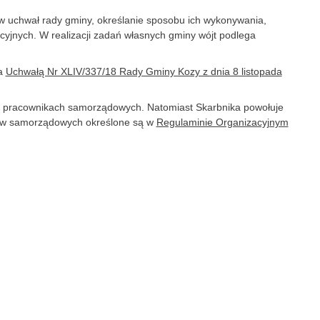
w uchwał rady gminy, określanie sposobu ich wykonywania,
yjnych. W realizacji zadań własnych gminy wójt podlega
ia
Uchwałą Nr XLIV/337/18 Rady Gminy Kozy z dnia 8 listopada
. o pracownikach samorządowych. Natomiast Skarbnika powołuje
ików samorządowych określone są w
Regulaminie Organizacyjnym