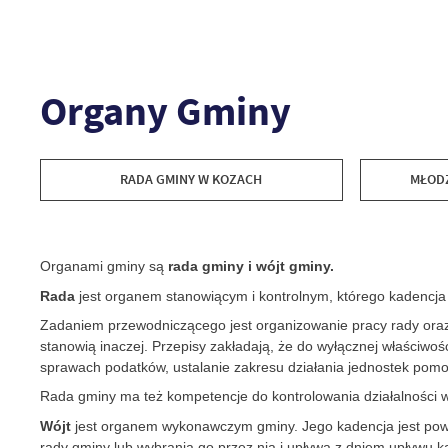
Organy Gminy
RADA GMINY W KOZACH
MŁODZ
Organami gminy są
rada gminy i wójt gminy.
Rada
jest organem stanowiącym i kontrolnym, którego kadencja
Zadaniem przewodniczącego jest organizowanie pracy rady oraz 
stanowią inaczej. Przepisy zakładają, że do wyłącznej właściwo
sprawach podatków, ustalanie zakresu działania jednostek pom
Rada gminy ma też kompetencje do kontrolowania działalności w
Wójt
jest organem wykonawczym gminy. Jego kadencja jest powi
rady gminy lub wybrania go przez nią i upływa z dniem upływu k