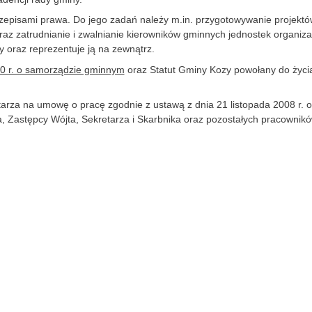
zepisami prawa. Do jego zadań należy m.in. przygotowywanie projektó
zatrudnianie i zwalnianie kierowników gminnych jednostek organizac
y oraz reprezentuje ją na zewnątrz.
0 r. o samorządzie gminnym
oraz Statut Gminy Kozy powołany do życ
etarza na umowę o pracę zgodnie z ustawą z dnia 21 listopada 2008 r
, Zastępcy Wójta, Sekretarza i Skarbnika oraz pozostałych pracown