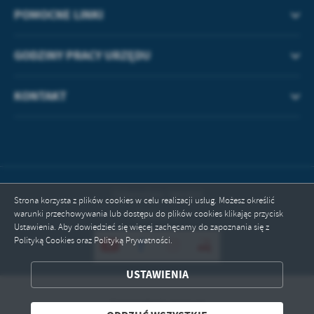
POMOCNE LINKI
GODZINY PRACY URZĘDU
KONTAKT
Odwiedzin: 986804
Strona korzysta z plików cookies w celu realizacji usług. Możesz określić
warunki przechowywania lub dostępu do plików cookies klikając przycisk
Online: 3
Ustawienia. Aby dowiedzieć się więcej zachęcamy do zapoznania się z
Polityką Cookies oraz Polityką Prywatności.
ZAPISZ WYBRANE
USTAWIENIA
ODRZUĆ WSZYSTKIE
Copyright by kozy.pl