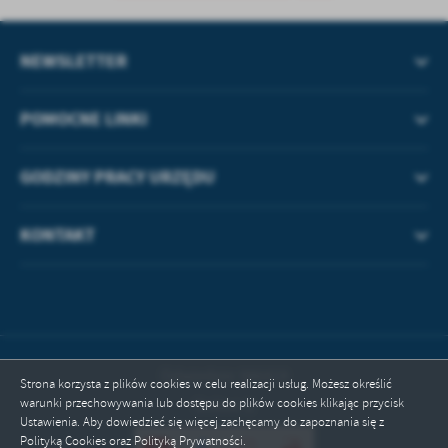
NEWSLETTER
POMOCNE LINKI
GODZINY PRACY URZĘDU
KONTAKT
Odwiedzin: 986419
Strona korzysta z plików cookies w celu realizacji usług. Możesz określić
warunki przechowywania lub dostępu do plików cookies klikając przycisk
Online: 2
Ustawienia. Aby dowiedzieć się więcej zachęcamy do zapoznania się z
Polityką Cookies oraz Polityką Prywatności.