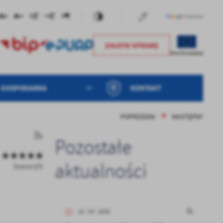
GOSPODARKA
KONTAKT
POPRZEDNI
NASTĘPNY
Pozostałe
aktualności
Ocena 0/5
10 - 03 - 2026