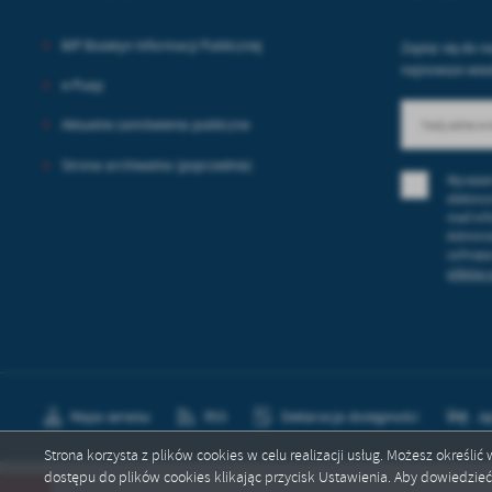
sp
BIP Biuletyn Informacji Publicznej
Zapisz się do n
najnowsze wia
e-Puap
Aktualne zamówienia publiczne
Strona archiwalna (poprzednia)
Wyrażam
elektro
mail in
Adminis
cofnięt
plików 
Mapa serwisu
RSS
Deklaracja dostępności
Ję
Strona korzysta z plików cookies w celu realizacji usług. Możesz określi
dostępu do plików cookies klikając przycisk Ustawienia. Aby dowiedzie