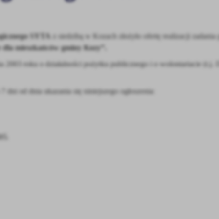
ogicznego SYTA
z siedzibą w Kozach złożyło ofertę realizacji zadania
ne dla mieszkańców gminy Kozy”.
ia 2003 roku o działalności pożytku publicznego i o wolontariacie (t.j.
 dni od dnia ukazania się niniejszego ogłoszenia:
stawienia
ej.
anujemy Twoją prywatność. Możesz zmienić ustawienia cookies lub zaakceptować je
zystkie. W dowolnym momencie możesz dokonać zmiany swoich ustawień.
iezbędne
ezbędne pliki cookies służą do prawidłowego funkcjonowania strony internetowej i
ożliwiają Ci komfortowe korzystanie z oferowanych przez nas usług.
iki cookies odpowiadają na podejmowane przez Ciebie działania w celu m.in. dostosowani