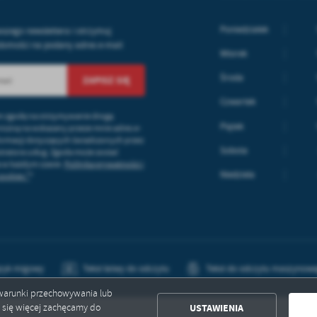
ołecznościowych.
Poniedziałek
aszego newslettera i otrzymuj
domości na podany adres e-mail
Wtorek
Środa
Czwartek
 zgodę na otrzymywanie drogą
Piątek
niczną na wskazany przeze mnie adres e-
formacji dotyczących świadczonych przez
Sobota
tratora usług. Zgoda może zostać
a w każdym czasie.
Polityka prywatności i
Niedziela
cookies *
*
zyk migowy
Tekst łatwy do odczytu
Tekst do odczytu maszynow
ć warunki przechowywania lub
USTAWIENIA
ć się więcej zachęcamy do