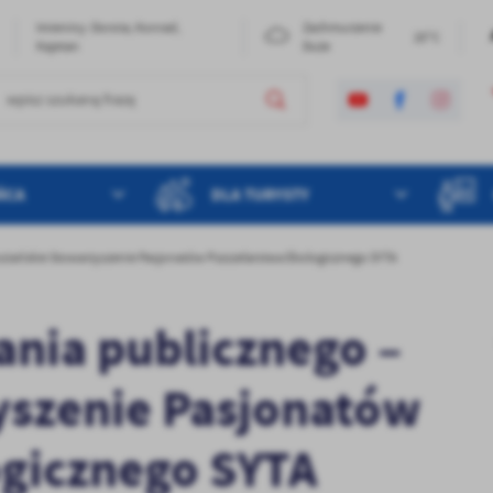
Imieniny: Dorota, Konrad,
Zachmurzenie
20°C
Kajetan
Duże
ŃCA
DLA TURYSTY
 Koziańskie Stowarzyszenie Pasjonatów Pszczelarstwa Ekologicznego SYTA
dania publicznego –
yszenie Pasjonatów
ogicznego SYTA