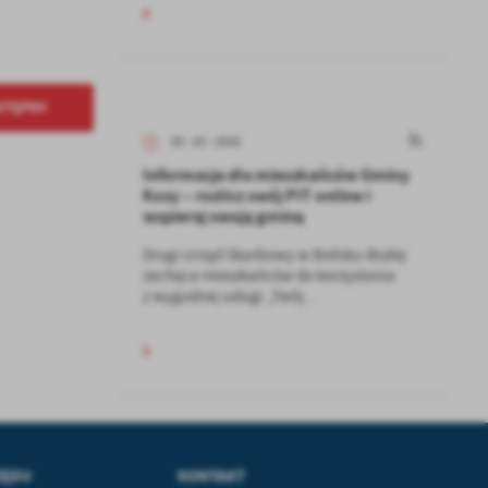
kom
z
STĘPNY
ci
05 - 03 - 2026
Informacja dla mieszkańców Gminy
Kozy – rozlicz swój PIT online i
wspieraj swoją gminę
Drugi Urząd Skarbowy w Bielsku-Białej
zachęca mieszkańców do korzystania
z wygodnej usługi „Twój...
.
a
ZĘDU
KONTAKT
w