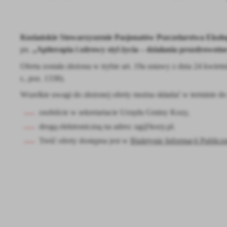
Koziańskie Stowarzyszenie Pasjonatów Pszczelarstwa Ekol
pn.
„Apiterapia i zdrowy styl życia – działania prozdrowot
Oferta została złożona w trybie art. 19a ustawy z dnia 24 kwietn
r., poz. 1338).
Wszelkie uwagi do złożonej oferty można składać w terminie do 7
osobiście w sekretariacie Urzędu Gminy Kozy,
U
drogą elektroniczną na adres: ug@kozy.pl.
Treść oferty dostępna jest w
Biuletynie Informacji Publiczn
Sz
ws
N
Ni
um
Pl