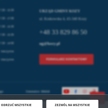
7:30 - 15:30
URZĄD GMINY KOZY
7:30 - 17:00
ul. Krakowska 4, 43-340 Kozy
7:30 - 15:30
+48 33 829 86 50
7:30 - 15:30
7:30 - 14:00
ug@kozy.pl
nieczynne
FORMULARZ KONTAKTOWY
nieczynne
ego
Odwiedzin: 986658
ODRZUĆ WSZYSTKIE
ZEZWÓL NA WSZYSTKIE