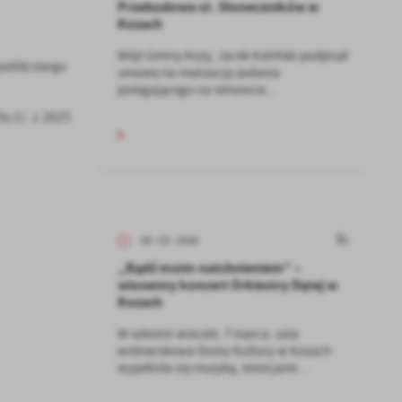
Przebudowa ul. Słoneczników w
Kozach
Wójt Gminy Kozy, Jacek Kaliński podpisał
 publicznego
umowę na realizację zadania
polegającego na remoncie...
 Dz.U. z 2025
09 - 03 - 2026
„Bądź moim natchnieniem” –
wiosenny koncert Orkiestry Dętej w
Kozach
W sobotni wieczór, 7 marca, sala
widowiskowa Domu Kultury w Kozach
wypełniła się muzyką, emocjami...
a