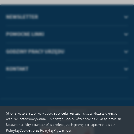
NEWSLETTER
POMOCNE LINKI
GODZINY PRACY URZĘDU
KONTAKT
Odwiedzin: 986882
Strona korzysta z plików cookies w celu realizacji usług. Możesz określić
warunki przechowywania lub dostępu do plików cookies klikając przycisk
Online: 2
Ustawienia. Aby dowiedzieć się więcej zachęcamy do zapoznania się z
Polityką Cookies oraz Polityką Prywatności.