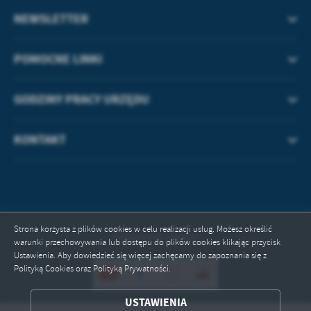
NEWSLETTER
POMOCNE LINKI
GODZINY PRACY URZĘDU
KONTAKT
Strona korzysta z plików cookies w celu realizacji usług. Możesz określić
Odwiedzin: 986655
warunki przechowywania lub dostępu do plików cookies klikając przycisk
Ustawienia. Aby dowiedzieć się więcej zachęcamy do zapoznania się z
Polityką Cookies oraz Polityką Prywatności.
ZAPISZ WYBRANE
USTAWIENIA